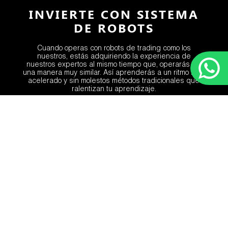
INVIERTE CON SISTEMA
DE ROBOTS
Cuando operas con robots de trading como los
nuestros, estás adquiriendo la experiencia de
nuestros expertos al mismo tiempo que, operarás de
una manera muy similar. Así aprenderás a un ritmo más
acelerado y sin molestos métodos tradicionales que
ralentizan tu aprendizaje.
Casos de éxito