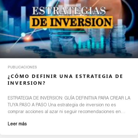
PUBLICACIONES
¿CÓMO DEFINIR UNA ESTRATEGIA DE
INVERSION?
ESTRATEGIA DE INVERSION: GUÍA DEFINITIVA PARA CREAR LA
TUYA PASO A PASO Una estrategia de inversion no es
comprar acciones al azar ni seguir recomendaciones en
redes sociales. Es un plan estructurado que responde a una
Leer más
pregunta clave: ¿Cómo quiero que mi dinero trabaje para mí?
Si no tienes una estrategia clara, tus decisiones