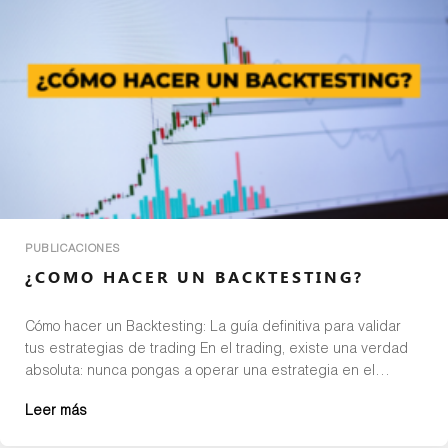
PUBLICACIONES
¿COMO HACER UN BACKTESTING?
Cómo hacer un Backtesting: La guía definitiva para validar
tus estrategias de trading En el trading, existe una verdad
absoluta: nunca pongas a operar una estrategia en el
mercado real sin antes haber probado su eficacia en el
Leer más
pasado. Este proceso de simulación y diagnóstico se conoce
como backtesting, y es el pilar fundamental que […]