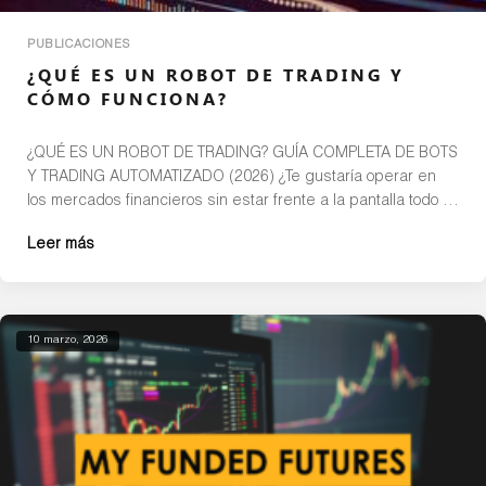
PUBLICACIONES
¿QUÉ ES UN ROBOT DE TRADING Y
CÓMO FUNCIONA?
¿QUÉ ES UN ROBOT DE TRADING? GUÍA COMPLETA DE BOTS
Y TRADING AUTOMATIZADO (2026) ¿Te gustaría operar en
los mercados financieros sin estar frente a la pantalla todo el
día? Los bots de trading o robots de trading se han
Leer más
convertido en una de las herramientas más utilizadas en el
mundo del trading automático, permitiendo […]
10 marzo, 2026