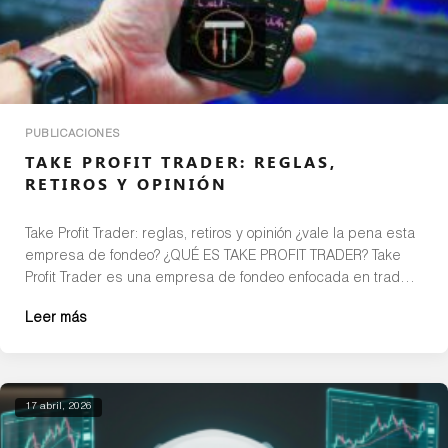
PUBLICACIONES
TAKE PROFIT TRADER: REGLAS,
RETIROS Y OPINIÓN
Take Profit Trader: reglas, retiros y opinión ¿vale la pena esta
empresa de fondeo? ¿QUÉ ES TAKE PROFIT TRADER? Take
Profit Trader es una empresa de fondeo enfocada en traders
de futuros que buscan acceder a capital sin arriesgar su
Leer más
propio dinero. Su objetivo es identificar traders consistentes
y disciplinados mediante una evaluación, para luego […]
17 abril, 2026