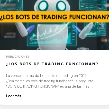
PUBLICACIONES
¿LOS BOTS DE TRADING FUNCIONAN?
La verdad detrás de los robots de trading en 2026
¿Realmente los bots de trading funcionan? La pregunta
“BOTS DE TRADING FUNCIONAN” es una de las más
buscadas por quienes desean ganar dinero en los
Leer más
mercados financieros sin tener años de experiencia. En este
artículo te explicaré, de forma clara y basada en más de […]