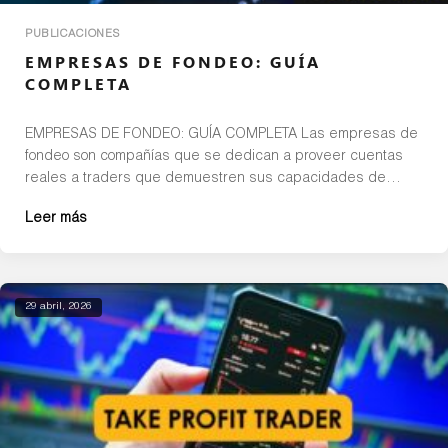
PUBLICACIONES
EMPRESAS DE FONDEO: GUÍA
COMPLETA
EMPRESAS DE FONDEO: GUÍA COMPLETA Las empresas de
fondeo son compañías que se dedican a proveer cuentas
reales a traders que demuestren sus capacidades de
generar dinero consistentemente en el mercado, pero que
Leer más
no tengan suficiente capital propio para operar. En este
artículo te contaré todo lo que debes tener en cuenta a la
hora […]
29 abril, 2026