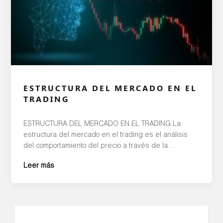
ESTRUCTURA DEL MERCADO EN EL
TRADING
ESTRUCTURA DEL MERCADO EN EL TRADING La
estructura del mercado en el trading es el análisis
del comportamiento del precio a través de la
identificación de máximos y mínimos, lo que permite
Leer más
reconocer si el mercado se encuentra en una
tendencia alcista, bajista o lateral. Es importante
porque actúa como un mapa que guía a […]