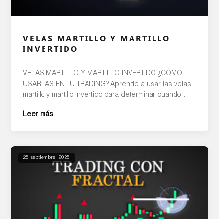
VELAS MARTILLO Y MARTILLO
INVERTIDO
VELAS MARTILLO Y MARTILLO INVERTIDO ¿CÓMO
USARLAS EN TU TRADING? Aprende a usar las velas
martillo y martillo invertido para determinar cuando
puede darse un cambio en la dirección de la
Leer más
tendencia. Además, te daré una estrategia de trading
con la que podrás poner a prueba este patrón de
velas. Accede a nuestro curso gratuito […]
25 septiembre, 2025