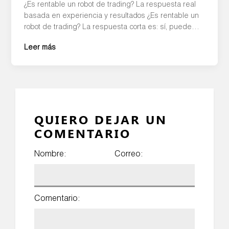
¿Es rentable un robot de trading? La respuesta real
basada en experiencia y resultados ¿Es rentable un
robot de trading? La respuesta corta es: sí, puede
ser rentable, pero no de la forma en que muchos lo
Leer más
imaginan. La rentabilidad depende de múltiples
factores como la estrategia, la gestión del riesgo y,
sobre todo, cómo […]
QUIERO DEJAR UN
COMENTARIO
Nombre:
Correo:
Comentario: