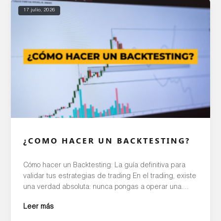
17 julio, 2026
¿COMO HACER UN BACKTESTING?
Cómo hacer un Backtesting: La guía definitiva para
validar tus estrategias de trading En el trading, existe
una verdad absoluta: nunca pongas a operar una
estrategia en el mercado real sin antes haber
Leer más
probado su eficacia en el pasado. Este proceso de
simulación y diagnóstico se conoce como backtesting,