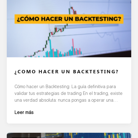
¿COMO HACER UN BACKTESTING?
Cómo hacer un Backtesting: La guía definitiva para
validar tus estrategias de trading En el trading, existe
una verdad absoluta: nunca pongas a operar una
estrategia en el mercado real sin antes haber
Leer más
probado su eficacia en el pasado. Este proceso de
simulación y diagnóstico se conoce como backtesting,
y es el pilar fundamental que […]