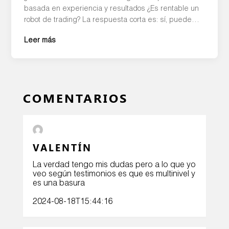
basada en experiencia y resultados ¿Es rentable un
robot de trading? La respuesta corta es: sí, puede
ser rentable, pero no de la forma en que muchos lo
Leer más
imaginan. La rentabilidad depende de múltiples
factores como la estrategia, la gestión del riesgo y,
sobre todo, cómo […]
COMENTARIOS
VALENTÍN
La verdad tengo mis dudas pero a lo que yo
veo según testimonios es que es multinivel y
es una basura
2024-08-18T15:44:16