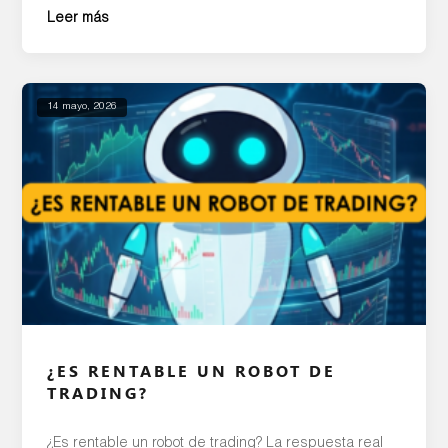
conjunto definido de instrucciones, es decir, un
Leer más
algoritmo. El fin es realizar inversiones para generar
ganancias a una velocidad y frecuencia que sería
imposible de realizar de forma manual. Además de
las oportunidades de ganancias […]
14 mayo, 2026
¿ES RENTABLE UN ROBOT DE
TRADING?
¿Es rentable un robot de trading? La respuesta real