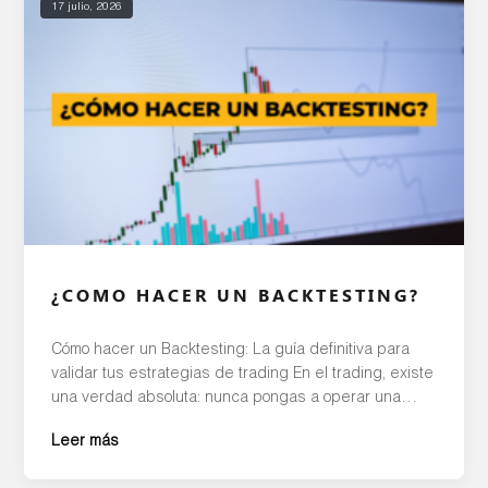
17 julio, 2026
¿COMO HACER UN BACKTESTING?
Cómo hacer un Backtesting: La guía definitiva para
validar tus estrategias de trading En el trading, existe
una verdad absoluta: nunca pongas a operar una
estrategia en el mercado real sin antes haber
Leer más
probado su eficacia en el pasado. Este proceso de
simulación y diagnóstico se conoce como backtesting,