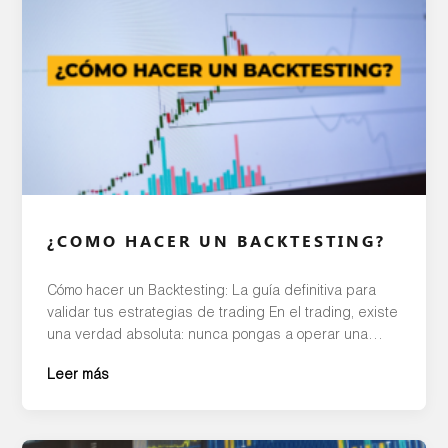
¿COMO HACER UN BACKTESTING?
Cómo hacer un Backtesting: La guía definitiva para
validar tus estrategias de trading En el trading, existe
una verdad absoluta: nunca pongas a operar una
estrategia en el mercado real sin antes haber
Leer más
probado su eficacia en el pasado. Este proceso de
simulación y diagnóstico se conoce como backtesting,
y es el pilar fundamental que […]