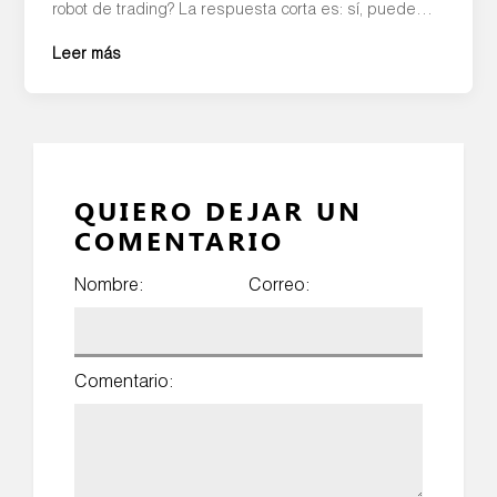
robot de trading? La respuesta corta es: sí, puede
ser rentable, pero no de la forma en que muchos lo
Leer más
imaginan. La rentabilidad depende de múltiples
factores como la estrategia, la gestión del riesgo y,
sobre todo, cómo […]
QUIERO DEJAR UN
COMENTARIO
Nombre:
Correo:
Comentario: